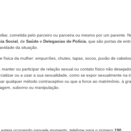
iliar, cometida pelo parceiro ou
parceira ou mesmo por um parente. N
ia Social
, de
Saúde
e
Delegacias de Polícia
, que são portas de ent
avidade da situação.
e física da mulher: empurrões, chutes, tapas, socos, puxão de cabelos
, manter ou participar de relação sexual ou contato físico não desejado
cializar ou a usar a sua sexualidade, como se expor sexualmente na in
r qualquer método contraceptivo ou que a force ao matrimônio, à gra
ntagem, suborno ou manipulação.
ia esteja ocorrendo naquele momento, telefone para o número
190
.