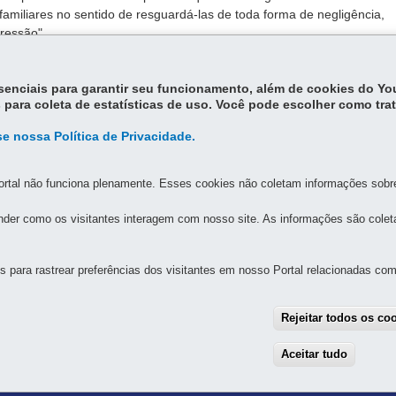
amiliares no sentido de resguardá-las de toda forma de negligência,
pressão".
essenciais para garantir seu funcionamento, além de cookies do Y
 para coleta de estatísticas de uso. Você pode escolher como tra
e nossa Política de Privacidade.
rtal não funciona plenamente. Esses cookies não coletam informações sobre 
MAPA D
der como os visitantes interagem com nosso site. As informações são cole
 IDOSA
para rastrear preferências dos visitantes em nosso Portal relacionadas com 
gualdade Racial e Pessoa Idosa
pos, s/n - Centro Cívico
Rejeitar todos os co
MAPA
Aceitar tudo
With
das 8h30 às 12h e das 13h30 às 18h