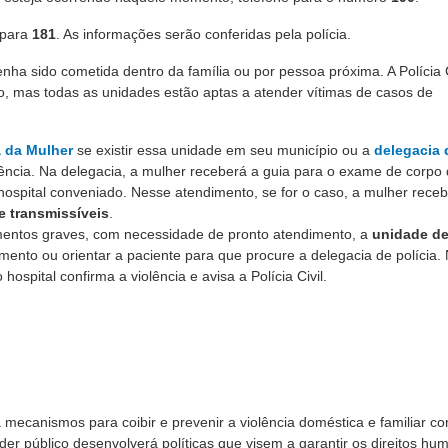
 para
181
. As informações serão conferidas pela polícia.
nha sido cometida dentro da família ou por pessoa próxima. A Polícia C
, mas todas as unidades estão aptas a atender vítimas de casos de
 da Mulher
se existir essa unidade em seu município ou a
delegacia 
rrência. Na delegacia, a mulher receberá a guia para o exame de corpo
ou hospital conveniado. Nesse atendimento, se for o caso, a mulher rece
 transmissíveis
.
mentos graves, com necessidade de pronto atendimento, a
unidade d
ento ou orientar a paciente para que procure a delegacia de polícia.
ospital confirma a violência e avisa a Polícia Civil.
a mecanismos para coibir e prevenir a violência doméstica e familiar co
oder público desenvolverá políticas que visem a garantir os direitos h