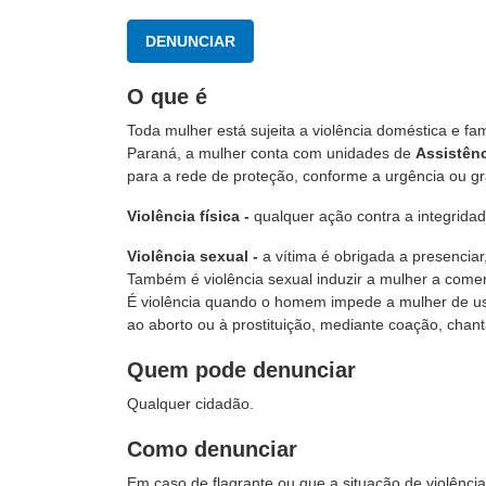
DENUNCIAR
O que é
Toda mulher está sujeita a violência doméstica e fam
Paraná, a mulher conta com unidades de
Assistênc
para a rede de proteção, conforme a urgência ou gr
Violência física -
qualquer ação contra a integridad
Violência sexual -
a vítima é obrigada a presenciar
Também é violência sexual induzir a mulher a comer
É violência quando o homem impede a mulher de usa
ao aborto ou à prostituição, mediante coação, cha
Quem pode denunciar
Qualquer cidadão.
Como denunciar
Em caso de flagrante ou que a situação de violênc