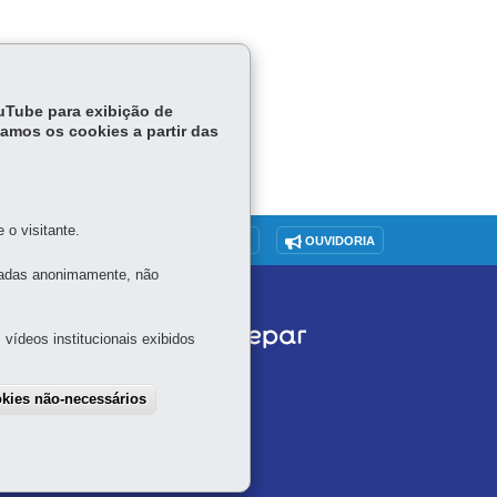
ouTube para exibição de
tamos os cookies a partir das
o visitante.
O SITE
DENUNCIE CORRUPÇÃO
OUVIDORIA
tadas anonimamente, não
vídeos institucionais exibidos
okies não-necessários
draw consent