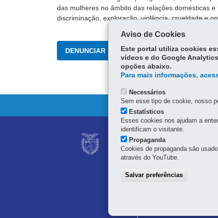
das mulheres no âmbito das relações domésticas e f
discriminação, exploração, violência, crueldade e o
Aviso de Cookies
Este portal utiliza cookies 
DENUNCIAR
vídeos e do Google Analytics
opções abaixo.
Para mais informações, acess
Necessários
Sem esse tipo de cookie, nosso po
Estatísticos
Esses cookies nos ajudam a enten
identificam o visitante.
Navegação
AMIGO DA PESSOA
Propaganda
principal
Cookies de propaganda são usados 
Secretaria da Mulher, I
através do YouTube.
Palácio das Araucárias
Rua Jacy Loureiro de Cam
Salvar preferências
80530-915
-
Curitiba
-
PR
41 4009-3600
Horário de atendimento: 