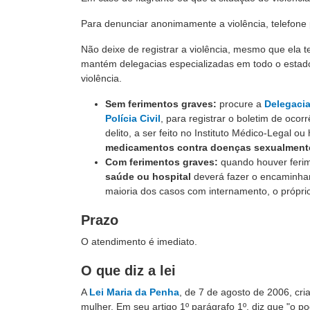
Para denunciar anonimamente a violência, telefone
Não deixe de registrar a violência, mesmo que ela te
mantém delegacias especializadas em todo o estado
violência.
Sem ferimentos graves:
procure a
Delegacia
Polícia Civil
, para registrar o boletim de oco
delito, a ser feito no Instituto Médico-Legal 
medicamentos contra doenças sexualmente
Com ferimentos graves:
quando houver feri
saúde ou hospital
deverá fazer o encaminham
maioria dos casos com internamento, o próprio h
Prazo
O atendimento é imediato.
O que diz a lei
A
Lei Maria da Penha
, de 7 de agosto de 2006, cri
mulher. Em seu artigo 1º parágrafo 1º, diz que "o p