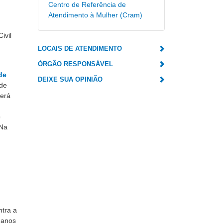
Centro de Referência de
Atendimento à Mulher (Cram)
ivil
LOCAIS DE ATENDIMENTO
ÓRGÃO RESPONSÁVEL
de
DEIXE SUA OPINIÃO
 de
berá
e
 Na
ntra a
umanos