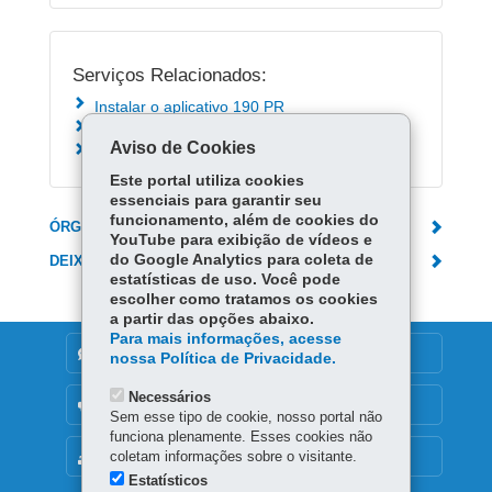
Serviços Relacionados:
Instalar o aplicativo 190 PR
Acionar Corpo de Bombeiros - 193
Aviso de Cookies
Acionar o Disque Denúncia - 181
Este portal utiliza cookies
essenciais para garantir seu
funcionamento, além de cookies do
ÓRGÃO RESPONSÁVEL
YouTube para exibição de vídeos e
do Google Analytics para coleta de
DEIXE SUA OPINIÃO
estatísticas de uso. Você pode
escolher como tratamos os cookies
a partir das opções abaixo.
Para mais informações, acesse
DENUNCIE CORRUPÇÃO
nossa Política de Privacidade.
Necessários
OUVIDORIA
Sem esse tipo de cookie, nosso portal não
funciona plenamente. Esses cookies não
coletam informações sobre o visitante.
MAPA DO SITE
Estatísticos