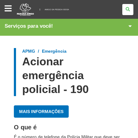
AMIGO
DA
AMIGO DA PESSOA IDOSA
PESSOA
IDOSA
Serviços para você!
APMG
Emergência
Acionar
emergência
policial - 190
MAIS INFORMAÇÕES
O que é
É o número de telefone da Polícia Militar que deve ser