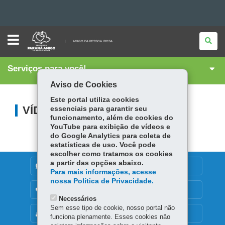
AMIGO
Ir
DA
AMIGO DA PESSOA IDOSA
PESSOA
para
Ir
IDOSA
Serviços para você!
para
Ir
o
Aviso de Cookies
conteúdo
Mapa
para
a
Este portal utiliza cookies
navegação
do
a
VÍDEOS
essenciais para garantir seu
funcionamento, além de cookies do
busca
site
YouTube para exibição de vídeos e
do Google Analytics para coleta de
estatísticas de uso. Você pode
escolher como tratamos os cookies
a partir das opções abaixo.
DENUNCIE CORRUPÇÃO
Para mais informações, acesse
nossa Política de Privacidade.
OUVIDORIA
Necessários
Sem esse tipo de cookie, nosso portal não
MAPA DO SITE
funciona plenamente. Esses cookies não