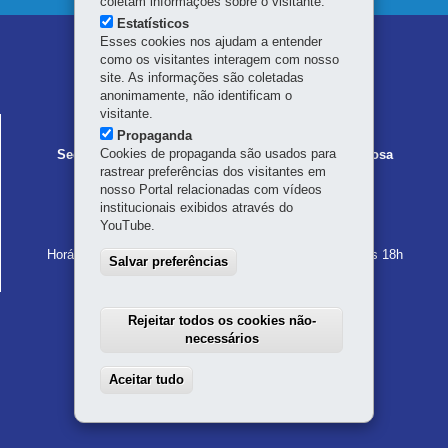
coletam informações sobre o visitante.
Estatísticos
Esses cookies nos ajudam a entender
Navegação
como os visitantes interagem com nosso
principal
site. As informações são coletadas
anonimamente, não identificam o
visitante.
AMIGO DA PESSOA IDOSA
Propaganda
Cookies de propaganda são usados para
Secretaria da Mulher, Igualdade Racial e Pessoa Idosa
rastrear preferências dos visitantes em
Palácio das Araucárias
nosso Portal relacionadas com vídeos
Rua Jacy Loureiro de Campos, s/n - Centro Cívico
institucionais exibidos através do
80530-915
-
Curitiba
-
PR
MAPA
YouTube.
41 4009-3600
Horário de atendimento: das 8h30 às 12h e das 13h30 às 18h
Salvar preferências
Rejeitar todos os cookies não-
necessários
Aceitar tudo
Withdraw consent